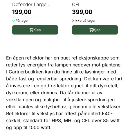
Defender Large
CFL
Super Spreader
199,00
399,00
På lager
Ikke på lager
Kjøp
Kjøp
En åpen reflektor har en buet refleksjonskappe som
retter lys-energien fra lampen nedover mot plantene.
I Gartnerbutikken kan du finne ulike løsninger med
både fast og regulerbar spredning. Det kan være lurt
å investere i en god reflektor egnet til ditt dyrketelt,
dyrkerom, eller drivhus. Da får du mer ut av
vekstlampen og mulighet til å justere spredningen
etter plantes ulike lysbehov, gjennom alle vekstfaser.
Reflektorer til vekstlys har oftest påmontert E40-
sokkel, standard for HPS, MH, og CFL over 85 watt
og opp til 1000 watt.