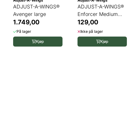
Adjust-A-Wings
Adjust-A-Wings
ADJUST-A-WINGS®
ADJUST-A-WINGS®
Avenger large
Enforcer Medium
1.749,00
Super Spreader
129,00
På lager
Ikke på lager
Kjøp
Kjøp