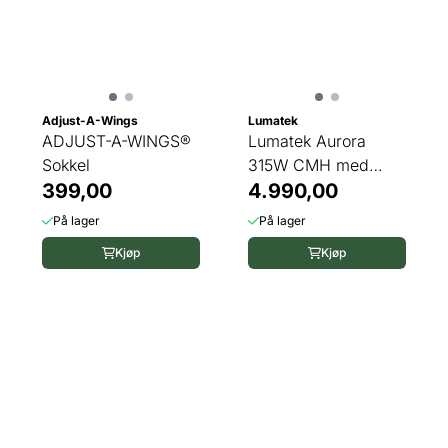
Adjust-A-Wings
Lumatek
ADJUST-A-WINGS®
Lumatek Aurora
Sokkel
315W CMH med
399,00
pære
4.990,00
På lager
På lager
Kjøp
Kjøp