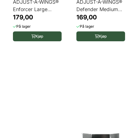
ADJUST-A-WINGS®
ADJUST-A-WINGS®
Enforcer Large
Defender Medium
Super Spreader
179,00
Super Spreader
169,00
På lager
På lager
Kjøp
Kjøp