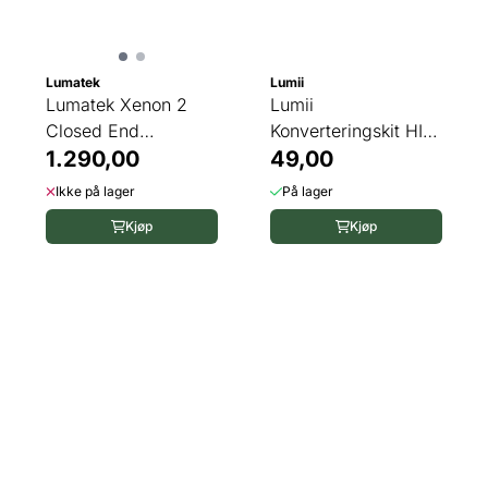
Lumatek
Lumii
Lumatek Xenon 2
Lumii
Closed End
Konverteringskit HID
Regulerbar Reflektor
1.290,00
til CFL
49,00
Ikke på lager
På lager
Kjøp
Kjøp