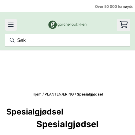
Hopp til innhold
Over 50 000 fornøyde 
Hjem
/
PLANTENÆRING
/
Spesialgjødsel
Spesialgjødsel
Spesialgjødsel