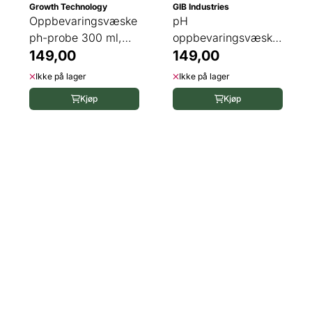
Growth Technology
GIB Industries
Oppbevaringsvæske
pH
ph-probe 300 ml,
oppbevaringsvæske
Growth ...
149,00
300 ml
149,00
Ikke på lager
Ikke på lager
Kjøp
Kjøp