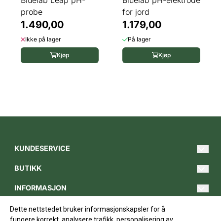
Bluelab Leap pH-
Bluelab pH-elektrode
probe
for jord
1.490,00
1.179,00
Ikke på lager
På lager
Kjøp
Kjøp
KUNDESERVICE
Hei@gartnerbutikken.no
BUTIKK
Tlf. 620 00 849
Merker
Man-fre 09.00 - 17.00
INFORMASJON
Forum
Om oss
Bedriftskontorer:
FØLG OSS
Dette nettstedet bruker informasjonskapsler for å
Østre gate 21
Blogg
Kundesenter
Facebook
fungere korrekt, analysere trafikk, personalisering av