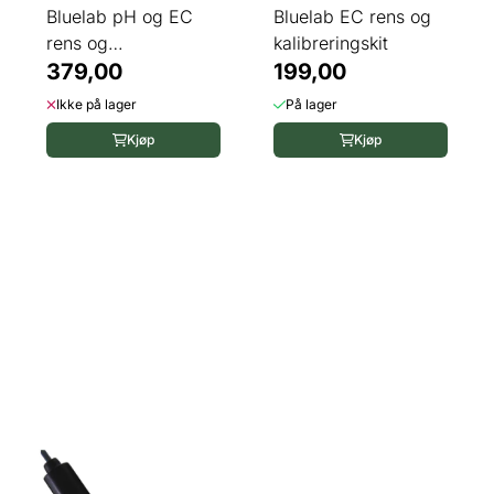
Bluelab pH og EC
Bluelab EC rens og
rens og
kalibreringskit
kalibreringskit
379,00
199,00
Ikke på lager
På lager
Kjøp
Kjøp