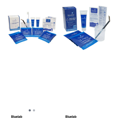
Bluelab
Bluelab