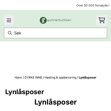
Hopp til innhold
Over 50 000 fornøyde ku
Hjem
/
DYRKE INNE
/
Høsting & oppbevaring
/
Lynlåsposer
Lynlåsposer
Lynlåsposer