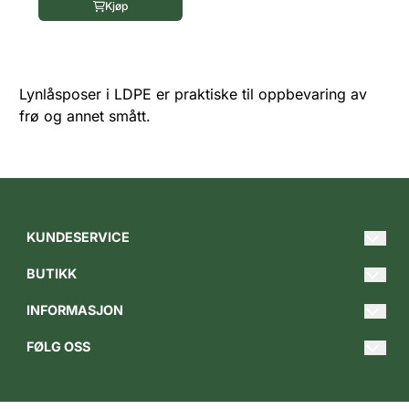
Kjøp
Lynlåsposer i LDPE er praktiske til oppbevaring av
frø og annet smått.
KUNDESERVICE
Hei@gartnerbutikken.no
BUTIKK
Tlf. 620 00 849
Merker
Man-fre 09.00 - 17.00
INFORMASJON
Forum
Om oss
Bedriftskontorer:
FØLG OSS
Østre gate 21
Blogg
Kundesenter
Facebook
2317 Hamar
Gartnerbladet
Kundeomtaler
Instagram