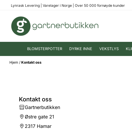
Hopp til innhold
Lynrask Levering
|
Varelager i Norge
|
Over 50 000 fornøyde kunder
BLOMSTERPOTTER
DYRKE INNE
VEKSTLYS
KL
Hjem
/
Kontakt oss
Kontakt oss
Gartnerbutikken
Østre gate 21
2317 Hamar