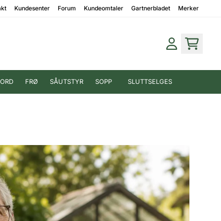
akt
Kundesenter
Forum
Kundeomtaler
Gartnerbladet
Merker
JORD
FRØ
SÅUTSTYR
SOPP
SLUTTSELGES