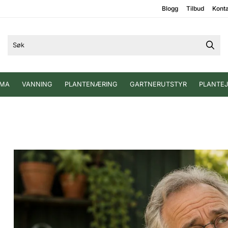
Blogg
Tilbud
Kont
IMA
VANNING
PLANTENÆRING
GARTNERUTSTYR
PLANTE