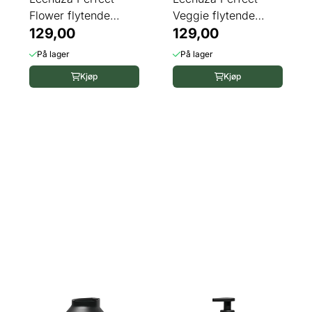
Flower flytende
Veggie flytende
plantenæring 500 ...
129,00
plantenæring 500 ...
129,00
På lager
På lager
Kjøp
Kjøp