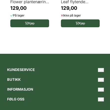
Flower plantenæring
Leaf flytende
150 g
129,00
plantenæring 500 ml
129,00
På lager
Ikke på lager
Kjøp
Kjøp
KUNDESERVICE
Hei@gartnerbutikken.no
BUTIKK
Tlf. 620 00 849
Merker
Man-fre 09.00 - 17.00
INFORMASJON
Forum
Om oss
Bedriftskontorer:
FØLG OSS
Østre gate 21
Blogg
Kundesenter
Facebook
2317 Hamar