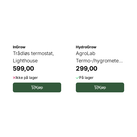
InGrow
HydroGrow
Trådløs termostat,
AgroLab
Lighthouse
Termo-/hygrometer
599,00
Digital
299,00
Ikke på lager
På lager
Kjøp
Kjøp