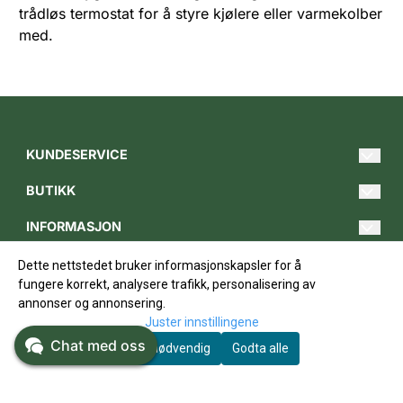
trådløs termostat for å styre kjølere eller varmekolber
med.
KUNDESERVICE
Hei@gartnerbutikken.no
BUTIKK
Tlf. 620 00 849
Merker
Man-fre 09.00 - 17.00
INFORMASJON
Forum
Om oss
Bedriftskontorer:
FØLG OSS
Dette nettstedet bruker informasjonskapsler for å
Østre gate 21
Blogg
Kundesenter
Facebook
fungere korrekt, analysere trafikk, personalisering av
2317 Hamar
annonser og annonsering.
Gartnerbladet
Kundeomtaler
Instagram
Juster innstillingene
Vi er kun nettbutikk, men
Chat med oss
Godta nødvendig
Godta alle
dersom du ønsker kan du:
Nyheter
Salgsbetingelser
Nyhetsbrev
Hente varer i Skien
Tilbud
Personvernerklæring