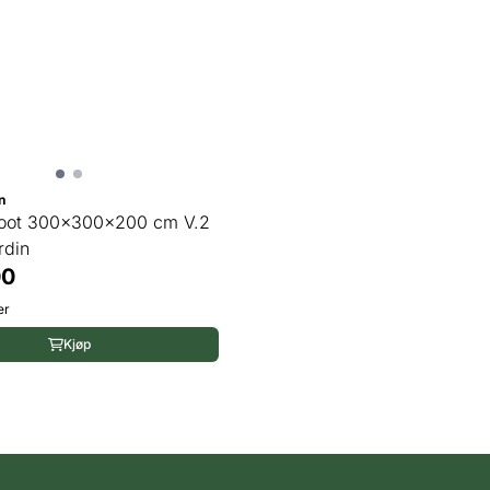
n
oot 300x300x200 cm V.2
rdin
00
er
Kjøp