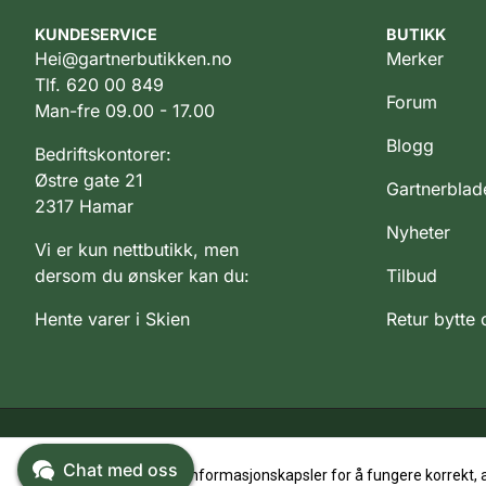
KUNDESERVICE
BUTIKK
Hei@gartnerbutikken.no
Merker
Tlf. 620 00 849
Forum
Man-fre 09.00 - 17.00
Blogg
Bedriftskontorer:
Østre gate 21
Gartnerblad
2317 Hamar
Nyheter
Vi er kun nettbutikk, men
dersom du ønsker kan du:
Tilbud
Hente varer i Skien
Retur bytte
Chat med oss
Dette nettstedet bruker informasjonskapsler for å fungere korrekt, 