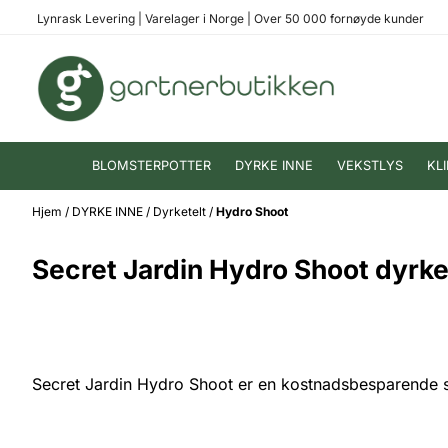
Hopp til innhold
Lynrask Levering
|
Varelager i Norge
|
Over 50 000 fornøyde kunder
BLOMSTERPOTTER
DYRKE INNE
VEKSTLYS
KL
Hjem
/
DYRKE INNE
/
Dyrketelt
/
Hydro Shoot
Secret Jardin Hydro Shoot dyrke
Secret Jardin Hydro Shoot er en kostnadsbesparende seri