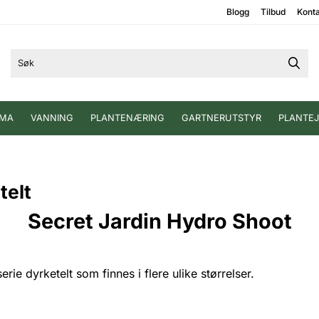
Blogg
Tilbud
Kont
IMA
VANNING
PLANTENÆRING
GARTNERUTSTYR
PLANTE
telt
Secret Jardin Hydro Shoot
e dyrketelt som finnes i flere ulike størrelser.