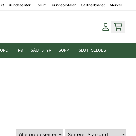
akt
Kundesenter
Forum
Kundeomtaler
Gartnerbladet
Merker
JORD
FRØ
SÅUTSTYR
SOPP
SLUTTSELGES