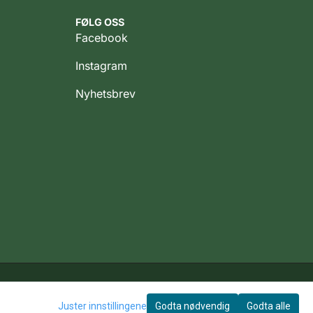
FØLG OSS
Facebook
Instagram
Nyhetsbrev
© 2026 Rotate AS Org Nr. 912 004 899
Juster innstillingene
Godta nødvendig
Godta alle