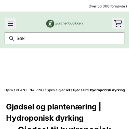
Hopp til innhold
Over 50 000 fornøyde ku
Hjem
/
PLANTENÆRING
/
Spesialgjødsel
/
Gjødsel til hydroponisk dyrking
Gjødsel og plantenæring |
Hydroponisk dyrking