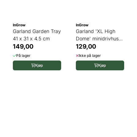
InGrow
InGrow
Garland Garden Tray
Garland 'XL High
41 x 31 x 4.5 cm
Dome' minidrivhus,
149,00
bunntrau
129,00
På lager
Ikke på lager
Kjøp
Kjøp