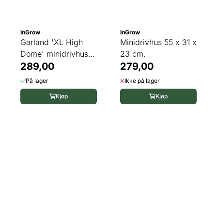
InGrow
InGrow
Garland 'XL High
Minidrivhus 55 x 31 x
Dome' minidrivhus,
23 cm.
lokk
289,00
279,00
På lager
Ikke på lager
Kjøp
Kjøp