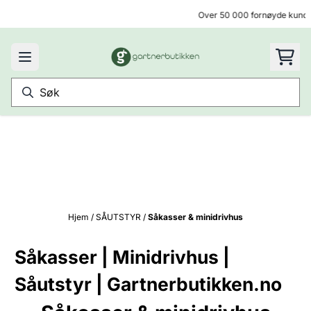
Hopp til innhold
Over 50 000 fornøyde kunder
Hjem
/
SÅUTSTYR
/
Såkasser & minidrivhus
Såkasser | Minidrivhus |
Såutstyr | Gartnerbutikken.no