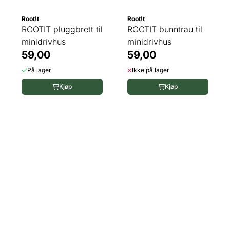
Root!t
Root!t
ROOTIT pluggbrett til
ROOTIT bunntrau til
minidrivhus
minidrivhus
59,00
59,00
På lager
Ikke på lager
Kjøp
Kjøp