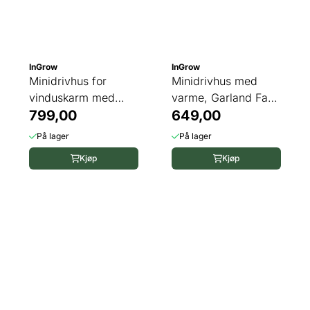
InGrow
InGrow
Minidrivhus for
Minidrivhus med
vinduskarm med
varme, Garland Fab
varme, Garland ...
799,00
4
649,00
På lager
På lager
Kjøp
Kjøp