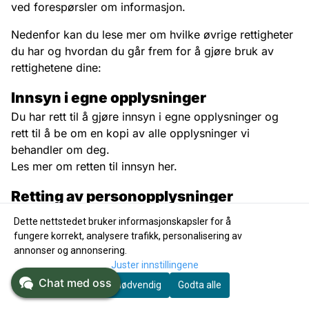
ved forespørsler om informasjon.
Nedenfor kan du lese mer om hvilke øvrige rettigheter
du har og hvordan du går frem for å gjøre bruk av
rettighetene dine:
Innsyn i egne opplysninger
Du har rett til å gjøre innsyn i egne opplysninger og
rett til å be om en kopi av alle opplysninger vi
behandler om deg.
Les mer om retten til innsyn her
.
Retting av personopplysninger
Du har rett til å be oss rette eller supplere opplysninger
Dette nettstedet bruker informasjonskapsler for å
som er feilaktige eller ufullstendige.
fungere korrekt, analysere trafikk, personalisering av
Les mer om retten til å rette eller supplere
annonser og annonsering.
opplysninger her.
Juster innstillingene
Chat med oss
Godta nødvendig
Godta alle
Sletting av personopplysninger