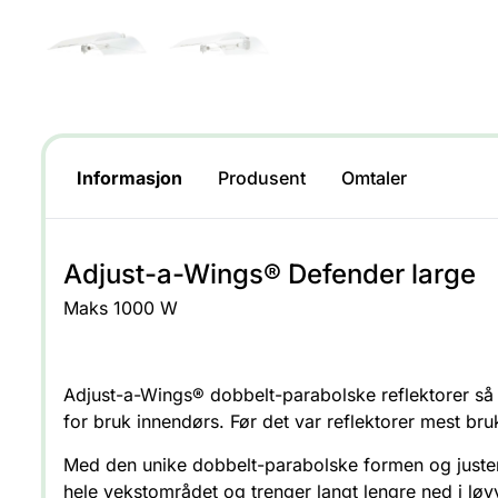
Informasjon
Produsent
Omtaler
Adjust-a-Wings® Defender large
Maks 1000 W
Adjust-a-Wings® dobbelt-parabolske reflektorer så d
for bruk innendørs. Før det var reflektorer mest bruk
Med den unike dobbelt-parabolske formen og justerba
hele vekstområdet og trenger langt lengre ned i løvv