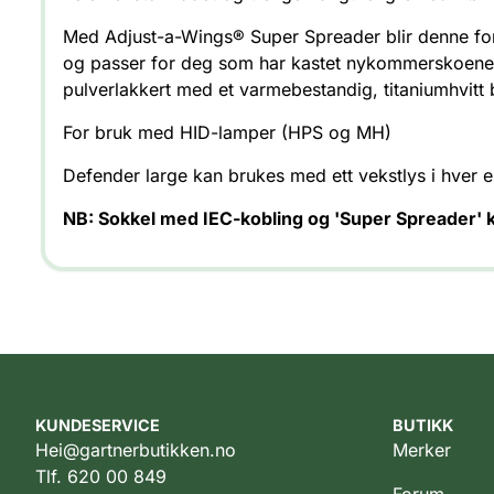
Med Adjust-a-Wings® Super Spreader blir denne forde
og passer for deg som har kastet nykommerskoene 
pulverlakkert med et varmebestandig, titaniumhvitt 
For bruk med HID-lamper (HPS og MH)
Defender large kan brukes med ett vekstlys i hver e
NB: Sokkel med IEC-kobling og 'Super Spreader' k
KUNDESERVICE
BUTIKK
Hei@gartnerbutikken.no
Merker
Tlf. 620 00 849