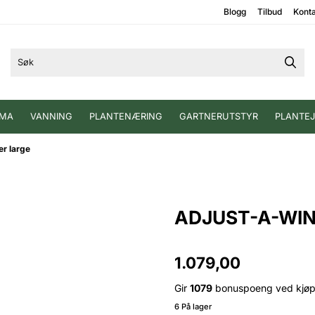
Blogg
Tilbud
Kont
IMA
VANNING
PLANTENÆRING
GARTNERUTSTYR
PLANTE
r large
ADJUST-A-WING
1.079,00
Gir
1079
bonuspoeng ved kjø
6 På lager