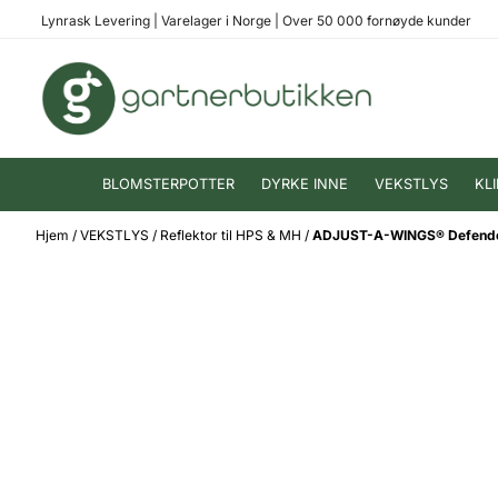
Hopp til innhold
Lynrask Levering
|
Varelager i Norge
|
Over 50 000 fornøyde kunder
BLOMSTERPOTTER
DYRKE INNE
VEKSTLYS
KL
Hjem
/
VEKSTLYS
/
Reflektor til HPS & MH
/
ADJUST-A-WINGS® Defende