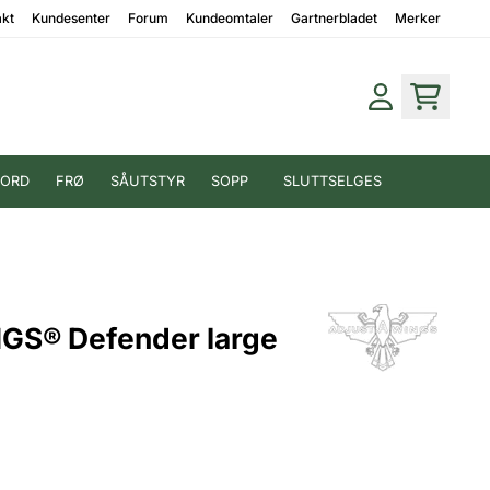
akt
Kundesenter
Forum
Kundeomtaler
Gartnerbladet
Merker
JORD
FRØ
SÅUTSTYR
SOPP
SLUTTSELGES
S® Defender large
p