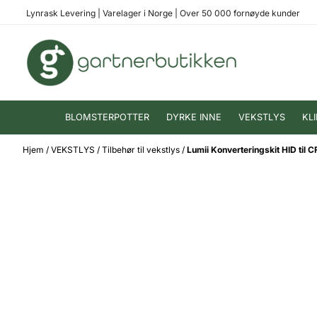
Hopp til innhold
Lynrask Levering
|
Varelager i Norge
|
Over 50 000 fornøyde kunder
BLOMSTERPOTTER
DYRKE INNE
VEKSTLYS
KL
Hjem
/
VEKSTLYS
/
Tilbehør til vekstlys
/
Lumii Konverteringskit HID til C