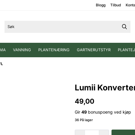
Blogg
Tilbud
Kont
IMA
VANNING
PLANTENÆRING
GARTNERUTSTYR
PLANTE
FL
Lumii Konverter
49,00
Gir
49
bonuspoeng ved kjøp
36 På lager