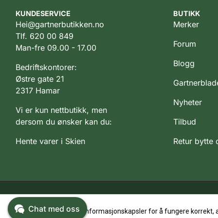
KUNDESERVICE
BUTIKK
Hei@gartnerbutikken.no
Merker
Tlf. 620 00 849
Forum
Man-fre 09.00 - 17.00
Blogg
Bedriftskontorer:
Østre gate 21
Gartnerblad
2317 Hamar
Nyheter
Vi er kun nettbutikk, men
dersom du ønsker kan du:
Tilbud
Hente varer i Skien
Retur bytte
Chat med oss
Dette nettstedet bruker informasjonskapsler for å fungere korrekt, 