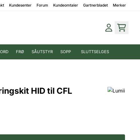
akt
Kundesenter
Forum
Kundeomtaler
Gartnerbladet
Merker
JORD
FRØ
SÅUTSTYR
SOPP
SLUTTSELGES
ingskit HID til CFL