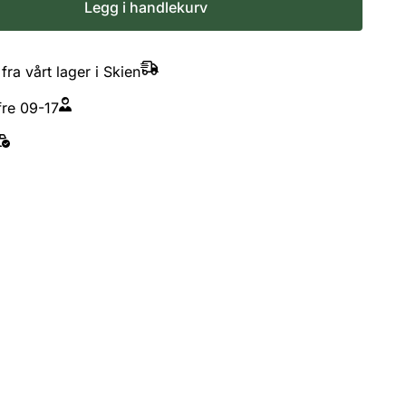
Legg i handlekurv
fra vårt lager i Skien
re 09-17