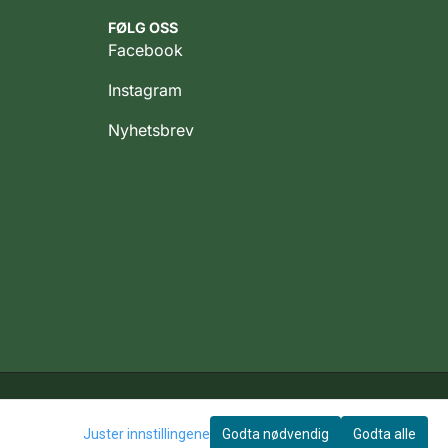
FØLG OSS
Facebook
Instagram
Nyhetsbrev
© 2026 Rotate AS Org Nr. 912 004 899
Juster innstillingene
Godta nødvendig
Godta alle