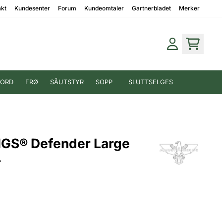
akt
Kundesenter
Forum
Kundeomtaler
Gartnerbladet
Merker
JORD
FRØ
SÅUTSTYR
SOPP
SLUTTSELGES
GS® Defender Large
r