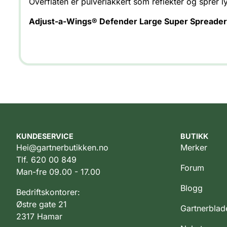
Overflaten er pulverlakkert som reflekter og sprer lys
Adjust-a-Wings® Defender Large Super Spreader 
KUNDESERVICE
BUTIKK
Hei@gartnerbutikken.no
Merker
Tlf. 620 00 849
Forum
Man-fre 09.00 - 17.00
Blogg
Bedriftskontorer:
Østre gate 21
Gartnerblad
2317 Hamar