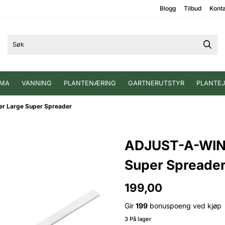
Blogg
Tilbud
Kont
IMA
VANNING
PLANTENÆRING
GARTNERUTSTYR
PLANTE
 Large Super Spreader
ADJUST-A-WIN
Super Spreade
199,00
Gir
199
bonuspoeng ved kjøp
3 På lager