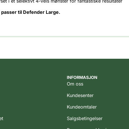
et i et selektivt 4-veis mønster for fantastiske resultater
passer til Defender Large.
INFORMASJON
Om oss
Kundesenter
Kundeomtaler
et
Salgsbetingelser