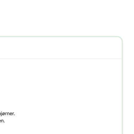
jørner.
en.