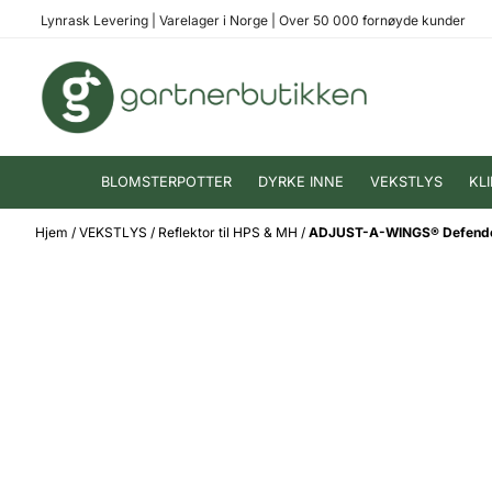
Hopp til innhold
Lynrask Levering
|
Varelager i Norge
|
Over 50 000 fornøyde kunder
BLOMSTERPOTTER
DYRKE INNE
VEKSTLYS
KL
Hjem
/
VEKSTLYS
/
Reflektor til HPS & MH
/
ADJUST-A-WINGS® Defender