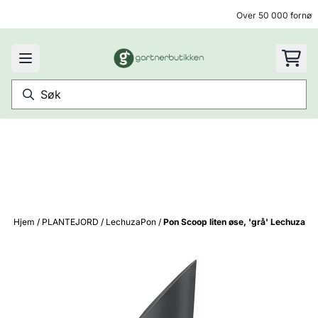
Hopp til innhold
Over 50 000 fornøy
Hjem
/
PLANTEJORD
/
LechuzaPon
/
Pon Scoop liten øse, 'grå' Lechuza