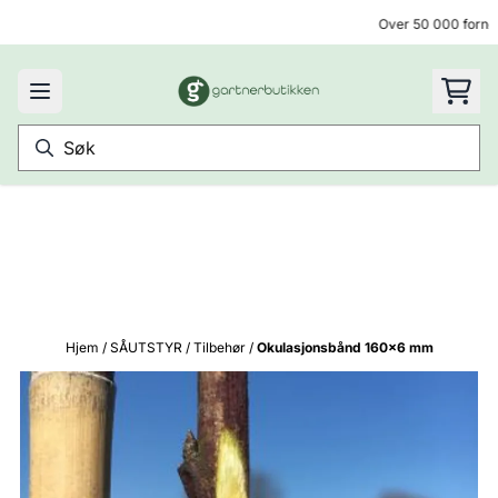
Hopp til innhold
Over 50 000 fornøy
Hjem
/
SÅUTSTYR
/
Tilbehør
/
Okulasjonsbånd 160x6 mm