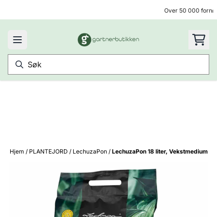
Hopp til innhold
Over 50 000 fornøy
Hjem
/
PLANTEJORD
/
LechuzaPon
/
LechuzaPon 18 liter, Vekstmedium