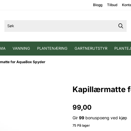
Blogg
Tilbud
Kont
IMA
VANNING
PLANTENÆRING
GARTNERUTSTYR
PLANTE
rmatte for AquaBox Spyder
Kapillærmatte 
99,00
Gir
99
bonuspoeng ved kjøp
75 På lager