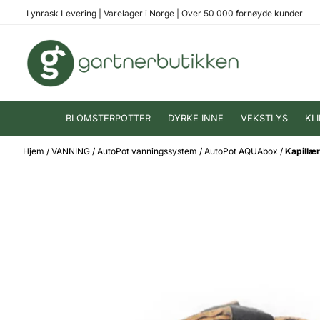
Hopp til innhold
Lynrask Levering
|
Varelager i Norge
|
Over 50 000 fornøyde kunder
BLOMSTERPOTTER
DYRKE INNE
VEKSTLYS
KL
Hjem
/
VANNING
/
AutoPot vanningssystem
/
AutoPot AQUAbox
/
Kapillæ