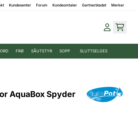
akt
Kundesenter
Forum
Kundeomtaler
Gartnerbladet
Merker
JORD
FRØ
SÅUTSTYR
SOPP
SLUTTSELGES
for AquaBox Spyder