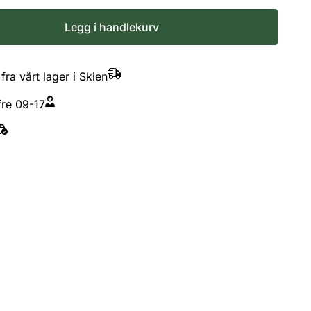
Legg i handlekurv
fra vårt lager i Skien
re 09-17