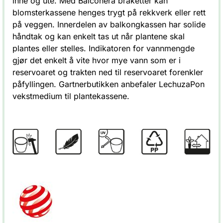
inne og ute. Med Balconera braketter kan
blomsterkassene henges trygt på rekkverk eller rett
på veggen. Innerdelen av balkongkassen har solide
håndtak og kan enkelt tas ut når plantene skal
plantes eller stelles. Indikatoren for vannmengde
gjør det enkelt å vite hvor mye vann som er i
reservoaret og trakten ned til reservoaret forenkler
påfyllingen. Gartnerbutikken anbefaler LechuzaPon
vekstmedium til plantekassene.