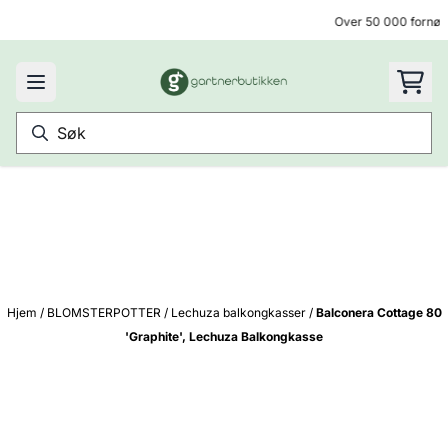
Hopp til innhold
Over 50 000 fornøyd
Hjem
/
BLOMSTERPOTTER
/
Lechuza balkongkasser
/
Balconera Cottage 80
'Graphite', Lechuza Balkongkasse