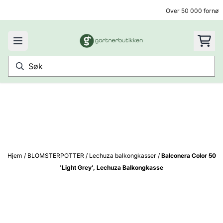
Hopp til innhold
Over 50 000 fornøyd
Hjem
/
BLOMSTERPOTTER
/
Lechuza balkongkasser
/
Balconera Color 50
'Light Grey', Lechuza Balkongkasse