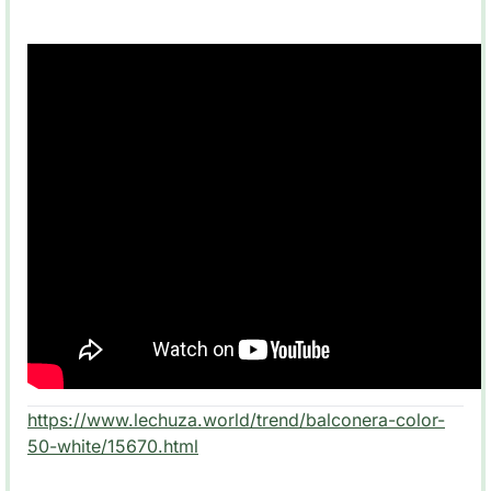
https://www.lechuza.world/trend/balconera-color-
50-white/15670.html